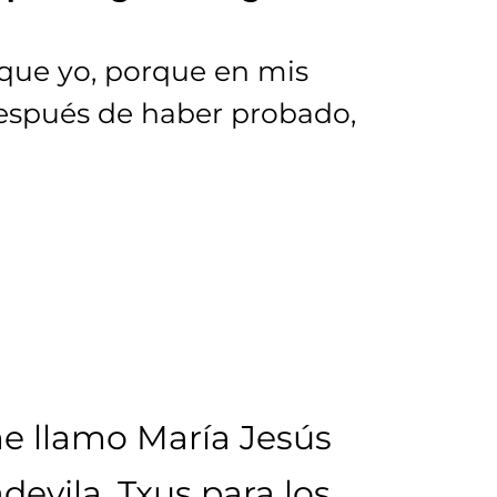
que yo, porque en mis
después de haber probado,
me llamo María Jesús
evila, Txus para los