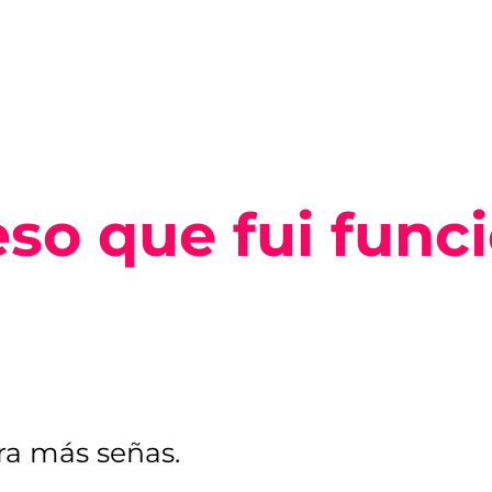
so que fui func
ara más señas.