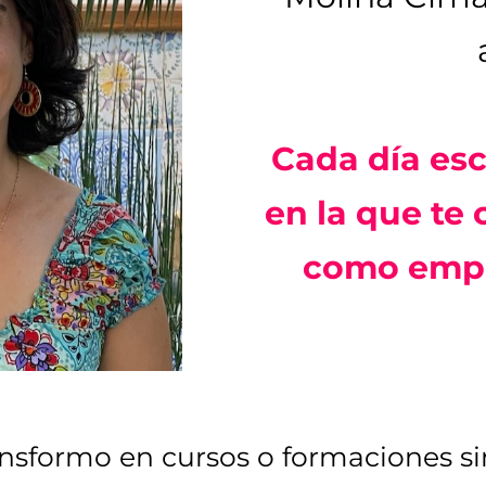
Cada día esc
en la que te
como empr
nsformo en cursos o formaciones sin